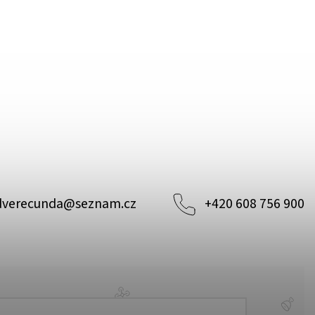
dverecunda
@
seznam.cz
+420 608 756 900