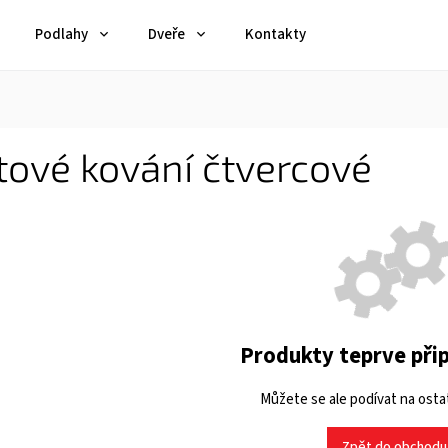
Podlahy
Dveře
Kontakty
ové kování čtvercové
Produkty teprve při
Můžete se ale podívat na ostat
Zpět do obchodu