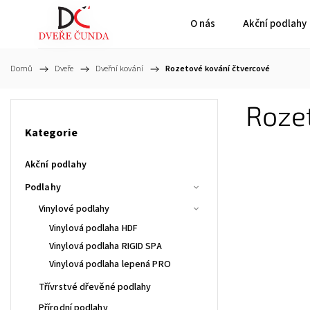
O nás
Akční podlahy
Domů
/
Dveře
/
Dveřní kování
/
Rozetové kování čtvercové
Rozet
Kategorie
Akční podlahy
Podlahy
Vinylové podlahy
Vinylová podlaha HDF
Vinylová podlaha RIGID SPA
Vinylová podlaha lepená PRO
Třívrstvé dřevěné podlahy
Přírodní podlahy