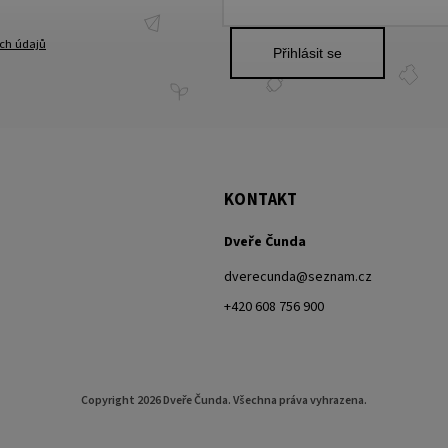
ch údajů
Přihlásit se
KONTAKT
Dveře Čunda
dverecunda
@
seznam.cz
+420 608 756 900
Copyright 2026
Dveře Čunda
. Všechna práva vyhrazena.