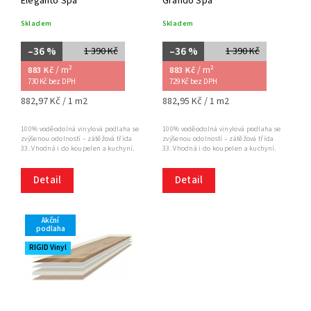
Eleganto Spa
Grando Spa
Skladem
Skladem
–36 %
–36 %
1 390 Kč
1 390 Kč
/ m²
/ m²
883 Kč
883 Kč
730 Kč bez DPH
729 Kč bez DPH
882,97 Kč / 1 m2
882,95 Kč / 1 m2
100% voděodolná vinylová podlaha se
100% voděodolná vinylová podlaha se
zvýšenou odolností – zátěžová třída
zvýšenou odolností – zátěžová třída
33. Vhodná i do koupelen a kuchyní.
33. Vhodná i do koupelen a kuchyní.
Detail
Detail
Akční
podlaha
RIGID Vinyl