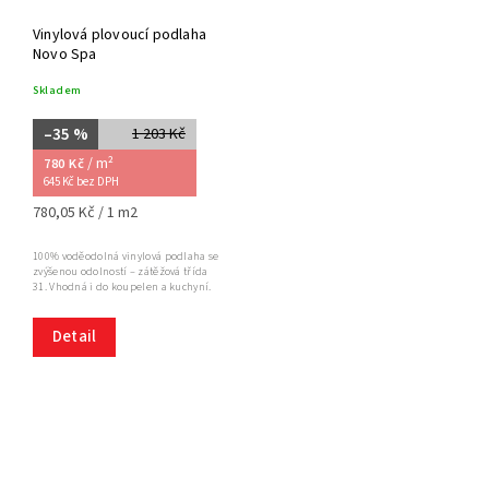
Vinylová plovoucí podlaha
Novo Spa
Skladem
–35 %
1 203 Kč
/ m²
780 Kč
645 Kč bez DPH
780,05 Kč / 1 m2
100% voděodolná vinylová podlaha se
zvýšenou odolností – zátěžová třída
31. Vhodná i do koupelen a kuchyní.
Detail