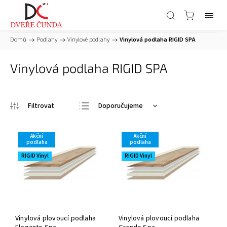
Domů
/
Podlahy
/
Vinylové podlahy
/
Vinylová podlaha RIGID SPA
Vinylová podlaha RIGID SPA
Doporučujeme
Nejlevnější
Akční
Akční
Nejdražší
podlaha
podlaha
Nejprodávanější
RIGID Vinyl
RIGID Vinyl
Abecedně
Vinylová plovoucí podlaha
Vinylová plovoucí podlaha