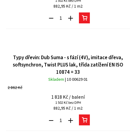
1 502 Kč bez DPH
882,95 Kč / 1 m2
Typy dřevin: Dub Suma - s fází (4V), imitace dřeva,
softsynchron, Twist PLUS lak, třída zatížení EN ISO
10874 = 33
Skladem
| 10 00629 01
2 862 Kč
1 818 Kč
/ balení
1 502 Kč bez DPH
882,95 Kč / 1 m2