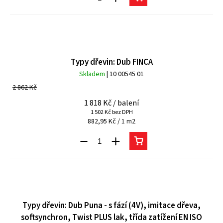
Typy dřevin: Dub FINCA
Skladem
| 10 00545 01
2 862 Kč
1 818 Kč
/ balení
1 502 Kč bez DPH
882,95 Kč / 1 m2
Typy dřevin: Dub Puna - s fází (4V), imitace dřeva,
softsynchron, Twist PLUS lak, třída zatížení EN ISO