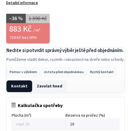
Detailní informace
–36 %
1 390 Kč
883 Kč
/ m²
729 Kč bez DPH
Nechte si potvrdit správný výběr ještě před objednáním.
Pomůžeme sladit dekor, rozměr i návaznost na dveře nebo schody.
Pomoc s výběrem
Jistota před objednávkou
Rychlý kontakt
Kontakt
Zavolat hned
Kalkulačka spotřeby
Plocha (m²)
Rezerva na prořez (%)