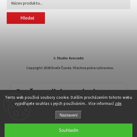
Hledat
&
Studio Avocado
Copyright 2026
Dveře Čunda
. Všechna práva vyhrazena.
Dveře, podlahy a schody v
Tento web používá soubory cookie. Dalším procházením tohoto webu
Brně
vyjadřujete souhlas s jejich používáním.. Více informací
zde
.
Pomůžeme vám vybrat řešení, které bude fungovat
Nastavení
vzhledově i prakticky.
Souhlasím
Férové jednání
Pomoc s výběrem
Rychlá domluva