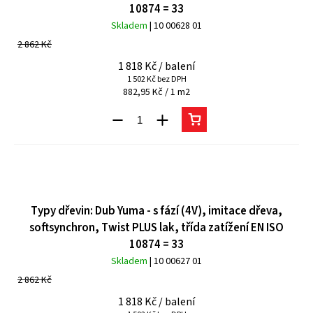
10874 = 33
Skladem
| 10 00628 01
2 862 Kč
1 818 Kč
/ balení
1 502 Kč bez DPH
882,95 Kč / 1 m2
Typy dřevin: Dub Yuma - s fází (4V), imitace dřeva,
softsynchron, Twist PLUS lak, třída zatížení EN ISO
10874 = 33
Skladem
| 10 00627 01
2 862 Kč
1 818 Kč
/ balení